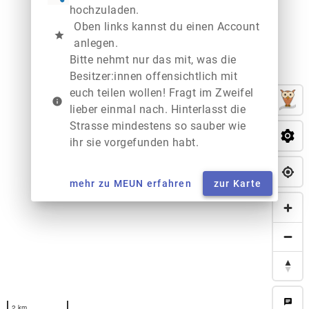
hochzuladen.
Oben links kannst du einen Account
star
anlegen.
Bitte nehmt nur das mit, was die
Besitzer:innen offensichtlich mit
euch teilen wollen! Fragt im Zweifel
info
lieber einmal nach. Hinterlasst die
Strasse mindestens so sauber wie
ihr sie vorgefunden habt.
mehr zu MEUN erfahren
zur Karte
chat
2 km