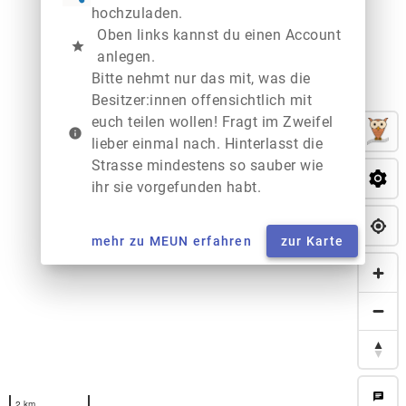
hochzuladen.
Oben links kannst du einen Account
star
anlegen.
Bitte nehmt nur das mit, was die
Besitzer:innen offensichtlich mit
euch teilen wollen! Fragt im Zweifel
info
lieber einmal nach. Hinterlasst die
Strasse mindestens so sauber wie
ihr sie vorgefunden habt.
mehr zu MEUN erfahren
zur Karte
chat
2 km