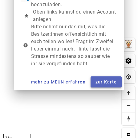
hochzuladen.
Oben links kannst du einen Account
star
anlegen.
Bitte nehmt nur das mit, was die
Besitzer:innen offensichtlich mit
euch teilen wollen! Fragt im Zweifel
info
lieber einmal nach. Hinterlasst die
Strasse mindestens so sauber wie
ihr sie vorgefunden habt.
mehr zu MEUN erfahren
zur Karte
chat
2 km