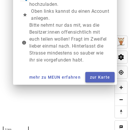
hochzuladen.
Oben links kannst du einen Account
star
anlegen.
Bitte nehmt nur das mit, was die
Besitzer:innen offensichtlich mit
euch teilen wollen! Fragt im Zweifel
info
lieber einmal nach. Hinterlasst die
Strasse mindestens so sauber wie
ihr sie vorgefunden habt.
mehr zu MEUN erfahren
zur Karte
chat
2 km