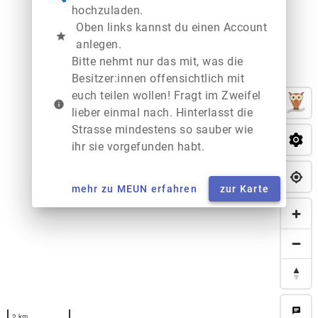
hochzuladen.
Oben links kannst du einen Account
star
anlegen.
Bitte nehmt nur das mit, was die
Besitzer:innen offensichtlich mit
euch teilen wollen! Fragt im Zweifel
info
lieber einmal nach. Hinterlasst die
Strasse mindestens so sauber wie
ihr sie vorgefunden habt.
mehr zu MEUN erfahren
zur Karte
chat
2 km