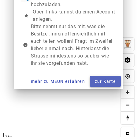
hochzuladen.
Oben links kannst du einen Account
star
anlegen.
Bitte nehmt nur das mit, was die
Besitzer:innen offensichtlich mit
euch teilen wollen! Fragt im Zweifel
info
lieber einmal nach. Hinterlasst die
Strasse mindestens so sauber wie
ihr sie vorgefunden habt.
mehr zu MEUN erfahren
zur Karte
chat
2 km