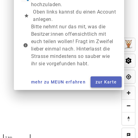
hochzuladen.
Oben links kannst du einen Account
star
anlegen.
Bitte nehmt nur das mit, was die
Besitzer:innen offensichtlich mit
euch teilen wollen! Fragt im Zweifel
info
lieber einmal nach. Hinterlasst die
Strasse mindestens so sauber wie
ihr sie vorgefunden habt.
mehr zu MEUN erfahren
zur Karte
chat
2 km