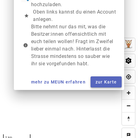
hochzuladen.
Oben links kannst du einen Account
star
anlegen.
Bitte nehmt nur das mit, was die
Besitzer:innen offensichtlich mit
euch teilen wollen! Fragt im Zweifel
info
lieber einmal nach. Hinterlasst die
Strasse mindestens so sauber wie
ihr sie vorgefunden habt.
mehr zu MEUN erfahren
zur Karte
chat
2 km