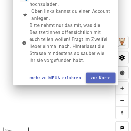
hochzuladen.
Oben links kannst du einen Account
star
anlegen.
Bitte nehmt nur das mit, was die
Besitzer:innen offensichtlich mit
euch teilen wollen! Fragt im Zweifel
info
lieber einmal nach. Hinterlasst die
Strasse mindestens so sauber wie
ihr sie vorgefunden habt.
mehr zu MEUN erfahren
zur Karte
chat
2 km