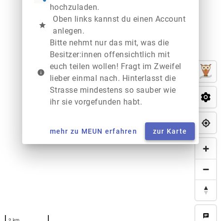
hochzuladen.
Oben links kannst du einen Account
star
anlegen.
Bitte nehmt nur das mit, was die
Besitzer:innen offensichtlich mit
euch teilen wollen! Fragt im Zweifel
info
lieber einmal nach. Hinterlasst die
Strasse mindestens so sauber wie
ihr sie vorgefunden habt.
mehr zu MEUN erfahren
zur Karte
chat
2 km