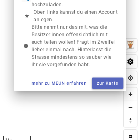
hochzuladen.
Oben links kannst du einen Account
star
anlegen.
Bitte nehmt nur das mit, was die
Besitzer:innen offensichtlich mit
euch teilen wollen! Fragt im Zweifel
info
lieber einmal nach. Hinterlasst die
Strasse mindestens so sauber wie
ihr sie vorgefunden habt.
mehr zu MEUN erfahren
zur Karte
chat
2 km