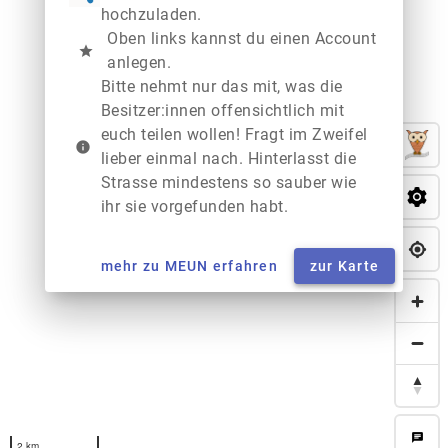
hochzuladen.
Oben links kannst du einen Account
star
anlegen.
Bitte nehmt nur das mit, was die
Besitzer:innen offensichtlich mit
euch teilen wollen! Fragt im Zweifel
info
lieber einmal nach. Hinterlasst die
Strasse mindestens so sauber wie
ihr sie vorgefunden habt.
mehr zu MEUN erfahren
zur Karte
chat
2 km