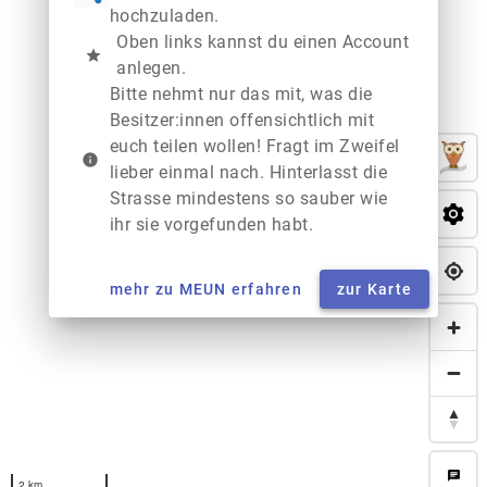
hochzuladen.
Oben links kannst du einen Account
star
anlegen.
Bitte nehmt nur das mit, was die
Besitzer:innen offensichtlich mit
euch teilen wollen! Fragt im Zweifel
info
lieber einmal nach. Hinterlasst die
Strasse mindestens so sauber wie
ihr sie vorgefunden habt.
mehr zu MEUN erfahren
zur Karte
chat
2 km