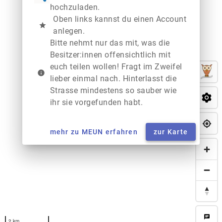
hochzuladen.
Oben links kannst du einen Account
star
anlegen.
Bitte nehmt nur das mit, was die
Besitzer:innen offensichtlich mit
euch teilen wollen! Fragt im Zweifel
info
lieber einmal nach. Hinterlasst die
Strasse mindestens so sauber wie
ihr sie vorgefunden habt.
mehr zu MEUN erfahren
zur Karte
chat
2 km