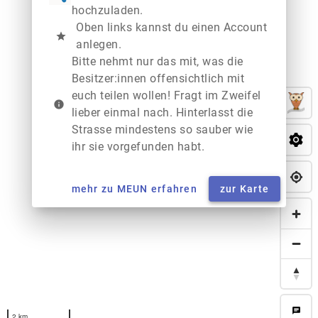
hochzuladen.
Oben links kannst du einen Account
star
anlegen.
Bitte nehmt nur das mit, was die
Besitzer:innen offensichtlich mit
euch teilen wollen! Fragt im Zweifel
info
lieber einmal nach. Hinterlasst die
Strasse mindestens so sauber wie
ihr sie vorgefunden habt.
mehr zu MEUN erfahren
zur Karte
chat
2 km