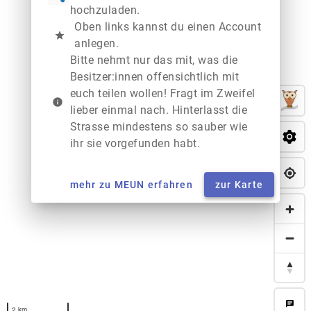
hochzuladen.
Oben links kannst du einen Account
star
anlegen.
Bitte nehmt nur das mit, was die
Besitzer:innen offensichtlich mit
euch teilen wollen! Fragt im Zweifel
info
lieber einmal nach. Hinterlasst die
Strasse mindestens so sauber wie
ihr sie vorgefunden habt.
mehr zu MEUN erfahren
zur Karte
chat
2 km