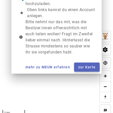
hochzuladen.
Oben links kannst du einen Account
star
anlegen.
Bitte nehmt nur das mit, was die
Besitzer:innen offensichtlich mit
euch teilen wollen! Fragt im Zweifel
info
lieber einmal nach. Hinterlasst die
Strasse mindestens so sauber wie
ihr sie vorgefunden habt.
mehr zu MEUN erfahren
zur Karte
chat
2 km