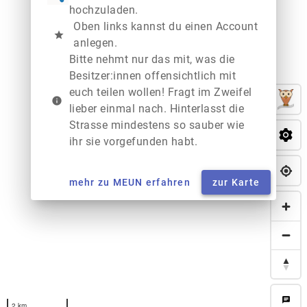
hochzuladen.
Oben links kannst du einen Account
star
anlegen.
Bitte nehmt nur das mit, was die
Besitzer:innen offensichtlich mit
euch teilen wollen! Fragt im Zweifel
info
lieber einmal nach. Hinterlasst die
Strasse mindestens so sauber wie
ihr sie vorgefunden habt.
mehr zu MEUN erfahren
zur Karte
chat
2 km