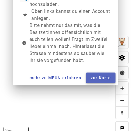
hochzuladen.
Oben links kannst du einen Account
star
anlegen.
Bitte nehmt nur das mit, was die
Besitzer:innen offensichtlich mit
euch teilen wollen! Fragt im Zweifel
info
lieber einmal nach. Hinterlasst die
Strasse mindestens so sauber wie
ihr sie vorgefunden habt.
mehr zu MEUN erfahren
zur Karte
chat
2 km