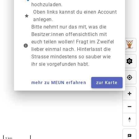
hochzuladen.
Oben links kannst du einen Account
star
anlegen.
Bitte nehmt nur das mit, was die
Besitzer:innen offensichtlich mit
euch teilen wollen! Fragt im Zweifel
info
lieber einmal nach. Hinterlasst die
Strasse mindestens so sauber wie
ihr sie vorgefunden habt.
mehr zu MEUN erfahren
zur Karte
chat
2 km