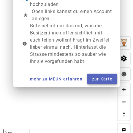
hochzuladen.
Oben links kannst du einen Account
star
anlegen.
Bitte nehmt nur das mit, was die
Besitzer:innen offensichtlich mit
euch teilen wollen! Fragt im Zweifel
info
lieber einmal nach. Hinterlasst die
Strasse mindestens so sauber wie
ihr sie vorgefunden habt.
mehr zu MEUN erfahren
zur Karte
chat
2 km