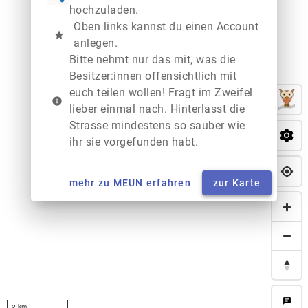
hochzuladen.
Oben links kannst du einen Account
star
anlegen.
Bitte nehmt nur das mit, was die
Besitzer:innen offensichtlich mit
euch teilen wollen! Fragt im Zweifel
info
lieber einmal nach. Hinterlasst die
Strasse mindestens so sauber wie
ihr sie vorgefunden habt.
mehr zu MEUN erfahren
zur Karte
chat
2 km