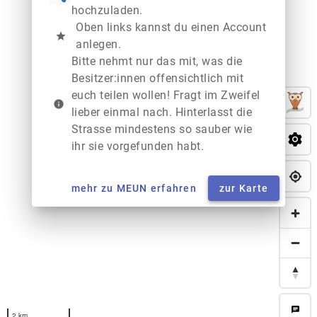
hochzuladen.
Oben links kannst du einen Account
star
anlegen.
Bitte nehmt nur das mit, was die
Besitzer:innen offensichtlich mit
euch teilen wollen! Fragt im Zweifel
info
lieber einmal nach. Hinterlasst die
Strasse mindestens so sauber wie
ihr sie vorgefunden habt.
mehr zu MEUN erfahren
zur Karte
chat
2 km