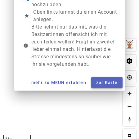
hochzuladen.
Oben links kannst du einen Account
star
anlegen.
Bitte nehmt nur das mit, was die
Besitzer:innen offensichtlich mit
euch teilen wollen! Fragt im Zweifel
info
lieber einmal nach. Hinterlasst die
Strasse mindestens so sauber wie
ihr sie vorgefunden habt.
mehr zu MEUN erfahren
zur Karte
chat
2 km