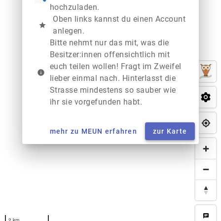
hochzuladen.
Oben links kannst du einen Account
star
anlegen.
Bitte nehmt nur das mit, was die
Besitzer:innen offensichtlich mit
euch teilen wollen! Fragt im Zweifel
info
lieber einmal nach. Hinterlasst die
Strasse mindestens so sauber wie
ihr sie vorgefunden habt.
mehr zu MEUN erfahren
zur Karte
chat
2 km