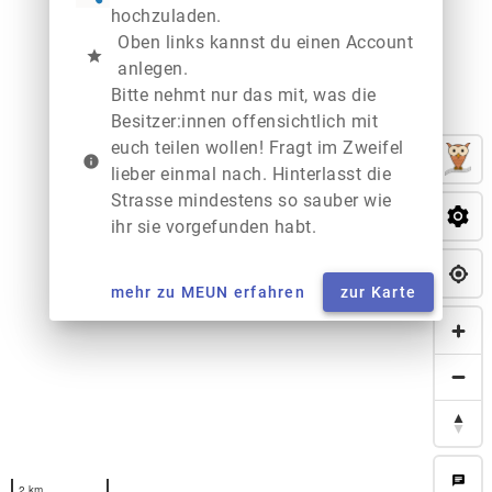
hochzuladen.
Oben links kannst du einen Account
star
anlegen.
Bitte nehmt nur das mit, was die
Besitzer:innen offensichtlich mit
euch teilen wollen! Fragt im Zweifel
info
lieber einmal nach. Hinterlasst die
Strasse mindestens so sauber wie
ihr sie vorgefunden habt.
mehr zu MEUN erfahren
zur Karte
chat
2 km