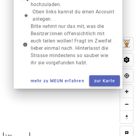
hochzuladen.
Oben links kannst du einen Account
star
anlegen.
Bitte nehmt nur das mit, was die
Besitzer:innen offensichtlich mit
euch teilen wollen! Fragt im Zweifel
info
lieber einmal nach. Hinterlasst die
Strasse mindestens so sauber wie
ihr sie vorgefunden habt.
mehr zu MEUN erfahren
zur Karte
chat
2 km