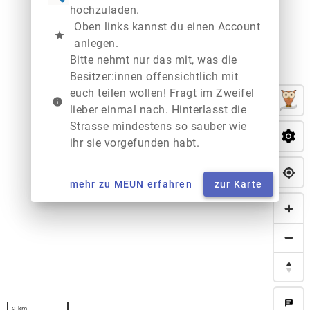
hochzuladen.
Oben links kannst du einen Account
star
anlegen.
Bitte nehmt nur das mit, was die
Besitzer:innen offensichtlich mit
euch teilen wollen! Fragt im Zweifel
info
lieber einmal nach. Hinterlasst die
Strasse mindestens so sauber wie
ihr sie vorgefunden habt.
mehr zu MEUN erfahren
zur Karte
chat
2 km