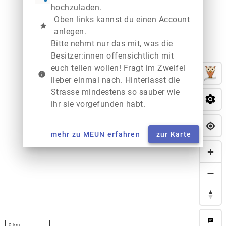
hochzuladen.
Oben links kannst du einen Account
star
anlegen.
Bitte nehmt nur das mit, was die
Besitzer:innen offensichtlich mit
euch teilen wollen! Fragt im Zweifel
info
lieber einmal nach. Hinterlasst die
Strasse mindestens so sauber wie
ihr sie vorgefunden habt.
mehr zu MEUN erfahren
zur Karte
chat
2 km