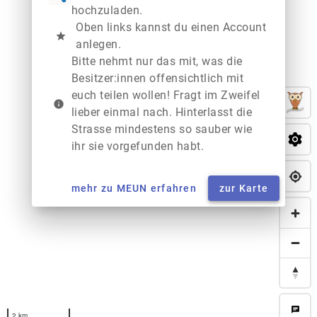
hochzuladen.
Oben links kannst du einen Account
star
anlegen.
Bitte nehmt nur das mit, was die
Besitzer:innen offensichtlich mit
euch teilen wollen! Fragt im Zweifel
info
lieber einmal nach. Hinterlasst die
Strasse mindestens so sauber wie
ihr sie vorgefunden habt.
mehr zu MEUN erfahren
zur Karte
chat
2 km