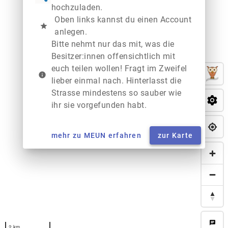
hochzuladen.
Oben links kannst du einen Account
star
anlegen.
Bitte nehmt nur das mit, was die
Besitzer:innen offensichtlich mit
euch teilen wollen! Fragt im Zweifel
info
lieber einmal nach. Hinterlasst die
Strasse mindestens so sauber wie
ihr sie vorgefunden habt.
mehr zu MEUN erfahren
zur Karte
chat
2 km