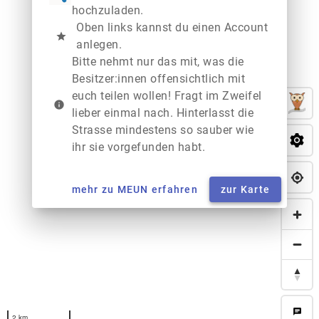
hochzuladen.
Oben links kannst du einen Account
star
anlegen.
Bitte nehmt nur das mit, was die
Besitzer:innen offensichtlich mit
euch teilen wollen! Fragt im Zweifel
info
lieber einmal nach. Hinterlasst die
Strasse mindestens so sauber wie
ihr sie vorgefunden habt.
mehr zu MEUN erfahren
zur Karte
chat
2 km