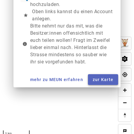
hochzuladen.
Oben links kannst du einen Account
star
anlegen.
Bitte nehmt nur das mit, was die
Besitzer:innen offensichtlich mit
euch teilen wollen! Fragt im Zweifel
info
lieber einmal nach. Hinterlasst die
Strasse mindestens so sauber wie
ihr sie vorgefunden habt.
mehr zu MEUN erfahren
zur Karte
chat
2 km