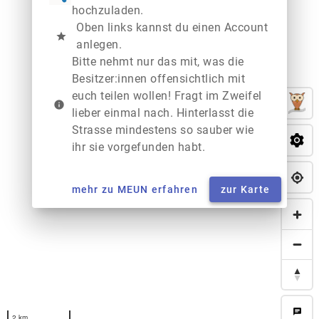
hochzuladen.
Oben links kannst du einen Account
star
anlegen.
Bitte nehmt nur das mit, was die
Besitzer:innen offensichtlich mit
euch teilen wollen! Fragt im Zweifel
info
lieber einmal nach. Hinterlasst die
Strasse mindestens so sauber wie
ihr sie vorgefunden habt.
mehr zu MEUN erfahren
zur Karte
chat
2 km