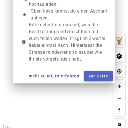
hochzuladen.
Oben links kannst du einen Account
star
anlegen.
Bitte nehmt nur das mit, was die
Besitzer:innen offensichtlich mit
euch teilen wollen! Fragt im Zweifel
info
lieber einmal nach. Hinterlasst die
Strasse mindestens so sauber wie
ihr sie vorgefunden habt.
mehr zu MEUN erfahren
zur Karte
chat
2 km