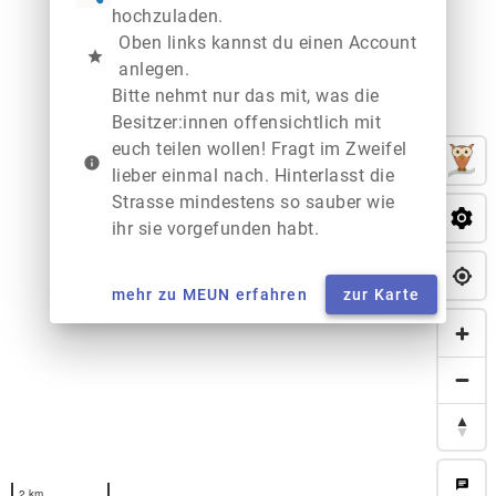
hochzuladen.
Oben links kannst du einen Account
star
anlegen.
Bitte nehmt nur das mit, was die
Besitzer:innen offensichtlich mit
euch teilen wollen! Fragt im Zweifel
info
lieber einmal nach. Hinterlasst die
Strasse mindestens so sauber wie
ihr sie vorgefunden habt.
mehr zu MEUN erfahren
zur Karte
chat
2 km