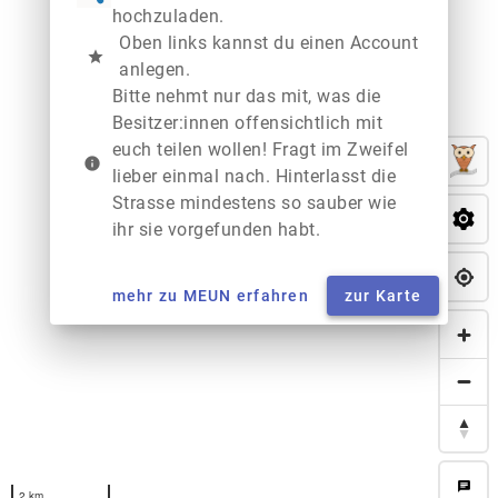
hochzuladen.
Oben links kannst du einen Account
star
anlegen.
Bitte nehmt nur das mit, was die
Besitzer:innen offensichtlich mit
euch teilen wollen! Fragt im Zweifel
info
lieber einmal nach. Hinterlasst die
Strasse mindestens so sauber wie
ihr sie vorgefunden habt.
mehr zu MEUN erfahren
zur Karte
chat
2 km