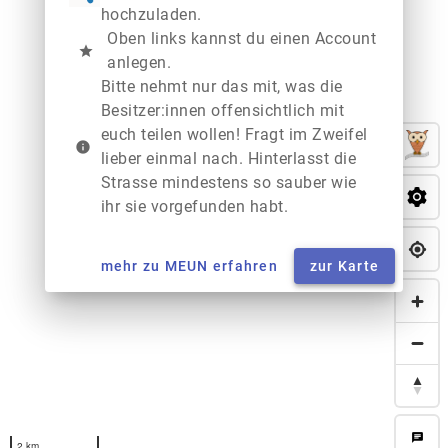
hochzuladen.
Oben links kannst du einen Account
star
anlegen.
Bitte nehmt nur das mit, was die
Besitzer:innen offensichtlich mit
euch teilen wollen! Fragt im Zweifel
info
lieber einmal nach. Hinterlasst die
Strasse mindestens so sauber wie
ihr sie vorgefunden habt.
mehr zu MEUN erfahren
zur Karte
chat
2 km