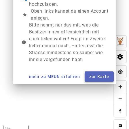
hochzuladen.
Oben links kannst du einen Account
star
anlegen.
Bitte nehmt nur das mit, was die
Besitzer:innen offensichtlich mit
euch teilen wollen! Fragt im Zweifel
info
lieber einmal nach. Hinterlasst die
Strasse mindestens so sauber wie
ihr sie vorgefunden habt.
mehr zu MEUN erfahren
zur Karte
chat
2 km