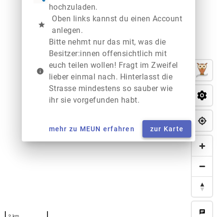
hochzuladen.
Oben links kannst du einen Account
star
anlegen.
Bitte nehmt nur das mit, was die
Besitzer:innen offensichtlich mit
euch teilen wollen! Fragt im Zweifel
info
lieber einmal nach. Hinterlasst die
Strasse mindestens so sauber wie
ihr sie vorgefunden habt.
mehr zu MEUN erfahren
zur Karte
chat
2 km