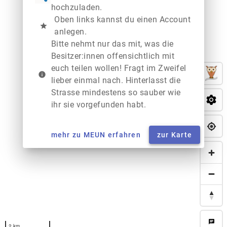
hochzuladen.
Oben links kannst du einen Account
star
anlegen.
Bitte nehmt nur das mit, was die
Besitzer:innen offensichtlich mit
euch teilen wollen! Fragt im Zweifel
info
lieber einmal nach. Hinterlasst die
Strasse mindestens so sauber wie
ihr sie vorgefunden habt.
mehr zu MEUN erfahren
zur Karte
chat
2 km