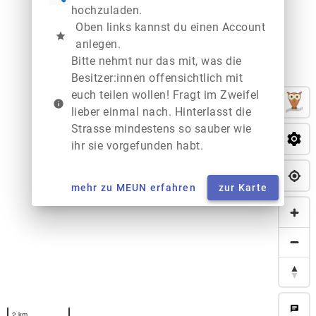
hochzuladen.
Oben links kannst du einen Account
star
anlegen.
Bitte nehmt nur das mit, was die
Besitzer:innen offensichtlich mit
euch teilen wollen! Fragt im Zweifel
info
lieber einmal nach. Hinterlasst die
Strasse mindestens so sauber wie
ihr sie vorgefunden habt.
mehr zu MEUN erfahren
zur Karte
chat
2 km