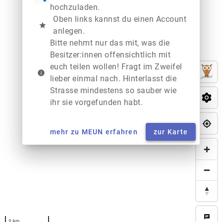
hochzuladen.
Oben links kannst du einen Account
star
anlegen.
Bitte nehmt nur das mit, was die
Besitzer:innen offensichtlich mit
euch teilen wollen! Fragt im Zweifel
info
lieber einmal nach. Hinterlasst die
Strasse mindestens so sauber wie
ihr sie vorgefunden habt.
mehr zu MEUN erfahren
zur Karte
chat
2 km