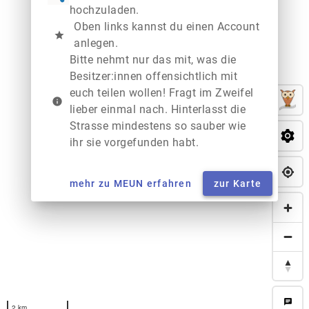
hochzuladen.
Oben links kannst du einen Account
star
anlegen.
Bitte nehmt nur das mit, was die
Besitzer:innen offensichtlich mit
euch teilen wollen! Fragt im Zweifel
info
lieber einmal nach. Hinterlasst die
Strasse mindestens so sauber wie
ihr sie vorgefunden habt.
mehr zu MEUN erfahren
zur Karte
chat
2 km