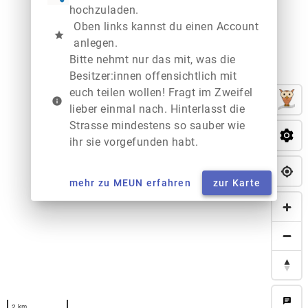
hochzuladen.
Oben links kannst du einen Account
star
anlegen.
Bitte nehmt nur das mit, was die
Besitzer:innen offensichtlich mit
euch teilen wollen! Fragt im Zweifel
info
lieber einmal nach. Hinterlasst die
Strasse mindestens so sauber wie
ihr sie vorgefunden habt.
mehr zu MEUN erfahren
zur Karte
chat
2 km