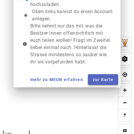
hochzuladen.
Oben links kannst du einen Account
star
anlegen.
Bitte nehmt nur das mit, was die
Besitzer:innen offensichtlich mit
euch teilen wollen! Fragt im Zweifel
info
lieber einmal nach. Hinterlasst die
Strasse mindestens so sauber wie
ihr sie vorgefunden habt.
mehr zu MEUN erfahren
zur Karte
chat
2 km