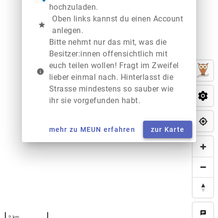
hochzuladen.
Oben links kannst du einen Account
star
anlegen.
Bitte nehmt nur das mit, was die
Besitzer:innen offensichtlich mit
euch teilen wollen! Fragt im Zweifel
info
lieber einmal nach. Hinterlasst die
Strasse mindestens so sauber wie
ihr sie vorgefunden habt.
mehr zu MEUN erfahren
zur Karte
chat
2 km