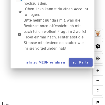
hochzuladen.
Oben links kannst du einen Account
star
anlegen.
Bitte nehmt nur das mit, was die
Besitzer:innen offensichtlich mit
euch teilen wollen! Fragt im Zweifel
info
lieber einmal nach. Hinterlasst die
Strasse mindestens so sauber wie
ihr sie vorgefunden habt.
mehr zu MEUN erfahren
zur Karte
chat
2 km