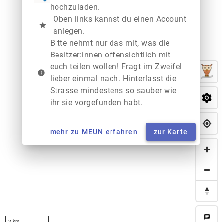
hochzuladen.
Oben links kannst du einen Account
star
anlegen.
Bitte nehmt nur das mit, was die
Besitzer:innen offensichtlich mit
euch teilen wollen! Fragt im Zweifel
info
lieber einmal nach. Hinterlasst die
Strasse mindestens so sauber wie
ihr sie vorgefunden habt.
mehr zu MEUN erfahren
zur Karte
chat
2 km