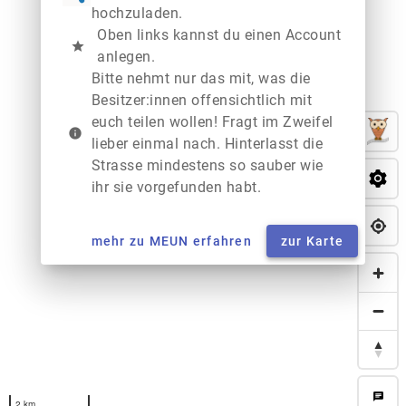
hochzuladen.
Oben links kannst du einen Account
star
anlegen.
Bitte nehmt nur das mit, was die
Besitzer:innen offensichtlich mit
euch teilen wollen! Fragt im Zweifel
info
lieber einmal nach. Hinterlasst die
Strasse mindestens so sauber wie
ihr sie vorgefunden habt.
mehr zu MEUN erfahren
zur Karte
chat
2 km